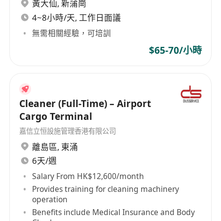
福利
黃大仙
,
新蒲崗
提供具競爭力的薪酬待遇
4~8小時/天, 工作日面議
享有年假、病假及其他法定假期
無需相關經驗，可培訓
提供完善的在職培訓及職業發展機會
$65-70/小時
定期舉辦員工活動，增強團隊凝聚力
表現優異者有機會晉升至管理層職位
一个月满230小时补贴1000Hk
Cleaner (Full-Time) – Airport
Cargo Terminal
嘉信立恒設施管理香港有限公司
離島區
,
東涌
6天/週
Salary From HK$12,600/month
Provides training for cleaning machinery
operation
Benefits include Medical Insurance and Body