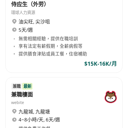
侍应生（外劳）
環球人力資源
油尖旺
,
尖沙咀
5天/週
無需相關經驗，提供在職培訓
享有法定有薪假期，全薪病假等
提供膳食津貼或員工餐，住宿補助
$15K-16K/月
兼職
最新
兼職樓面
webite
九龍城
,
九龍塘
4~8小時/天, 6天/週