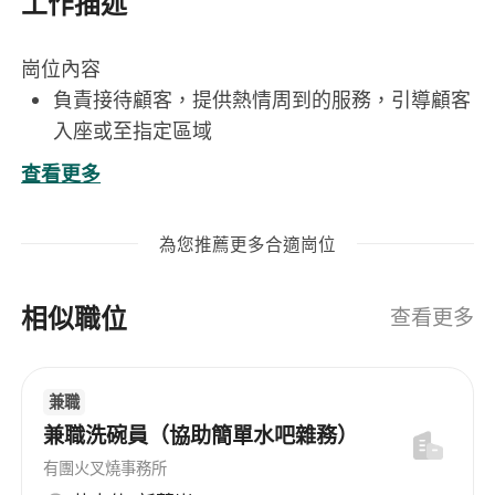
工作描述
崗位內容
負責接待顧客，提供熱情周到的服務，引導顧客
入座或至指定區域
協助維持現場秩序，確保顧客體驗順暢舒適
查看更多
處理日常收銀工作，確保賬目準確無誤，熟練操
作收銀系統
為您推薦更多合適崗位
解答顧客疑問，收集反饋信息並及時向上級匯報
完成上級交辦的其他相關工作，配合團隊達成服
相似職位
務目標
查看更多
工作要求
兼職
• 性格陽光、活潑、開朗、大膽，具備足夠熱情
兼職洗碗員（協助簡單水吧雜務）
的服務態度
• 具備良好的溝通能力和客戶服務意識
有團火叉燒事務所