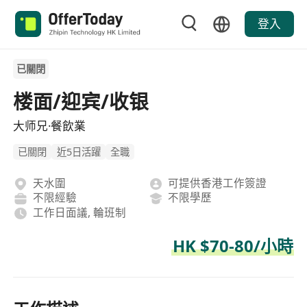
登入
已關閉
楼面/迎宾/收银
大师兄·餐飲業
已關閉
近5日活躍
全職
天水圍
可提供香港工作簽證
不限經驗
不限學歷
工作日面議, 輪班制
HK $70-80/小時