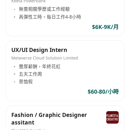
Keeta Powerbank
工作要求：
無需相關學歷或工作經驗
持有珠寶設計、產品設計或相關領域之高級文
具彈性工時，每日工作4-8小時
憑、副學士或以上學歷
$6K-9K/月
具備至少3年珠寶設計實務經驗，熟悉鑲嵌結
構、金屬特性、鑄造與拋光等生產流程，能有效
銜接設計與製造端
UX/UI Design Intern
熟練運用專業設計軟體，包括Adobe
Metaverse Cloud Solution Limited
Photoshop、Illustrator；具備Rhino、
豐厚薪酬，年終花紅
Matrix、ZBrush等3D珠寶設計軟體經驗者優先
五天工作周
擁有扎實的手繪能力，能快速表達設計構思；對
恩恤假
細節高度敏感，具備良好的空間理解力與比例掌
$60-80/小時
控力
中英文書寫及口語流利（廣東話為日常溝通語
言，普通話及英語需達工作溝通水平）
Fashion / Graphic Designer
具備多任務管理能力，能在嚴格時程下同時推進
assitant
多個設計專案，邏輯清晰、責任心強