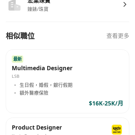
宏業珠寶
根據市場需求與品牌定位，獨立完成珠寶系列的
鐘錶/珠寶
原創設計，包括手繪草圖、概念發想及系列規劃
緊貼國際珠寶產業動態與時尚趨勢，主動研究分
析消費行為、流行色系、材質應用與工藝技術，
相似職位
查看更多
提出具商業價值的設計建議
全程參與產品開發流程，從設計稿輸出、3D建
模輔助、打版確認、到生產落地，協調解決設計
最新
與製造環節中的技術問題
Multimedia Designer
配合市場與銷售團隊，提供設計角度的產品策略
LSB
支援，包括新品提案、客製化方案及季節性主題
生日假，婚假，銀行假期
開發
額外醫療保險
建立並維護設計資料庫，涵蓋靈感板、材質樣
$16K-25K/月
本、工藝規範及歷史款存檔，提升設計效率與一
致性
Product Designer