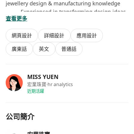
jewellery design & manufacturing knowledge
· Experienced in transforming design ideas
查看更多
into finished products, knowledge in jewellery
products.
網頁設計
詳細設計
應用設計
· Experience with 3-D design software and
computer skills will be an advantage.
廣東話
英文
普通話
Creative, independent detail-oriented and ability
to multi-task and manage multiple projects
simultaneously
MISS YUEN
· Passionate about for luxury and
宏業珠寶
·hr analytics
innovative design
近期活躍
· Good hand sketching and knowledge in
jewellery production
職位名稱：珠寶設計師
公司簡介
崗位內容：