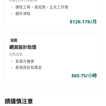
Plant216 Creative
熱愛奢侈品文化與創新設計，具審美前瞻性、文
彈性工時，長短周，五天工作周
化洞察力及持續學習意識
額外津貼
$12K-17K/月
福利：
月薪港幣16,000至18,000元
兼職
全職聘用，每週工作5天，每日工作8小時，早班
網頁設計助理
制
大熊百貨
工作地點：紅磡
有晉升機會
僅限香港永久居民申請
表現良好有獎金
$65-75/小時
請謹慎注意