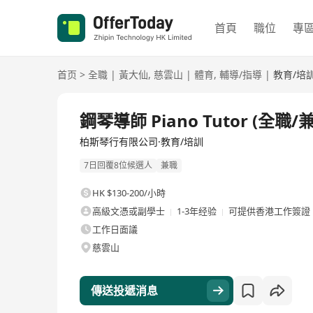
首頁
職位
專
首页
>
全職
|
黃大仙
,
慈雲山
|
體育
,
輔導/指導
|
教育/培
全職
鋼琴導師 Piano Tutor (全職/兼職)
柏斯琴行有限公司·教育/培訓
7日回覆8位候選人
兼職
HK $130-200/小時
高級文憑或副學士
1-3年经验
可提供香港工作簽證
工作日面議
慈雲山
傳送投遞消息