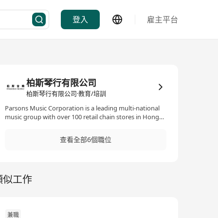
登入
雇主平台
柏斯琴行有限公司
柏斯琴行有限公司·教育/培訓
Parsons Music Corporation is a leading multi-national
music group with over 100 retail chain stores in Hong
Kong and China. Our business includes production,
retail, and wholesale of musical instruments as well as
查看全部6個職位
musical and art education. In order to cope with our
rapid growth, we are looking for high-calibre individuals
to join our professional team.
類似工作
兼職