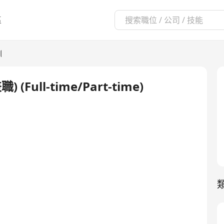
區
訓
 (Full-time/Part-time)