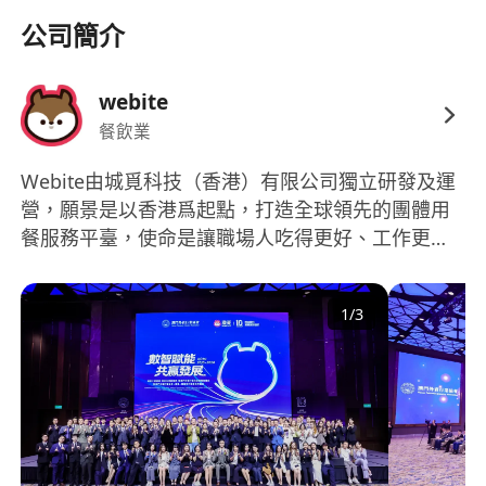
公司簡介
webite
餐飲業
Webite由城覓科技（香港）有限公司獨立研發及運
營，願景是以香港爲起點，打造全球領先的團體用
餐服務平臺，使命是讓職場人吃得更好、工作更
好。Webite自2023年3月在香港正式上綫，已經給
數傢俱規模的企業提供員工餐解決方案。公司處於
1
/
3
高速發展階段，現在主力發展團餐飯堂餐飲，以學
校飯堂，醫院飯堂，企業飯堂營運為主，正在以每
年10+以上店鋪的開業速度飛速擴展！屬於科技跨界
做團餐餐飲行業的新秀，希望和大家一起創造美好
未來！ 集團成員澳覓APP是澳門最大的本地生活服
務平臺，向本地市民及遊客提供外賣、團購、超市