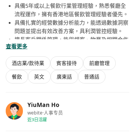
具備5年或以上餐飲行業管理經驗，熟悉餐廳全
流程運作，擁有香港地區餐飲管理經驗者優先。
具備扎實的經營數據分析能力，能透過數據洞察
問題並提出有效改善方案，具利潤管控經驗。
擅長客戶關係管理，能與顧客、物業及相關合作
查看更多
方保持良好溝通，提升品牌口碑與合作穩定性。
具備強烈的結果導向思維，善於激勵團隊、領導
酒店業/款待業
賓客接待
前廳管理
下屬，具備人才培育與組織發展能力。
粵語及普通話流利，具備良好溝通表達能力。
餐飲
英文
廣東話
普通話
工作地點由公司根據項目安排。
YiuMan Ho
webite
·人事专员
近3日活躍