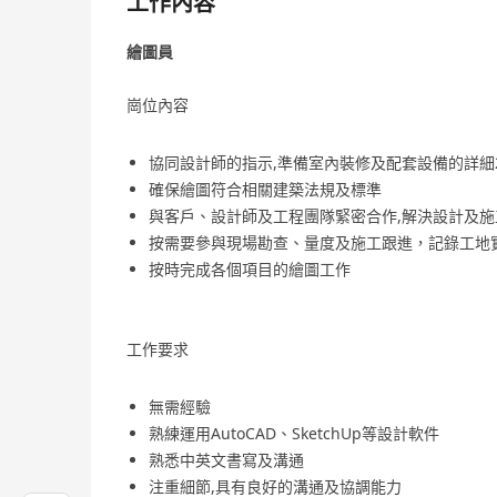
工作內容
繪圖員
崗位內容
協同設計師的指示,準備室內裝修及配套設備的詳細
確保繪圖符合相關建築法規及標準
與客戶、設計師及工程團隊緊密合作,解決設計及
按需要參與現場勘查、量度及施工跟進，記錄工地
按時完成各個項目的繪圖工作
工作要求
無需經驗
熟練運用AutoCAD、SketchUp等設計軟件
熟悉中英文書寫及溝通
注重細節,具有良好的溝通及協調能力