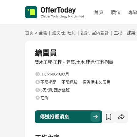
首頁
職位
專
首页
>
全職
|
油尖旺
,
旺角
|
設計
,
室內設計
|
工程 – 建
全職
繪圖員
雙木工程·工程 – 建築,土木,建造/工料測量
HK $14K-16K/月
不限學歷
不限經驗
僅香港永久居民
6天/週, 固定坐班
旺角
傳送投遞消息