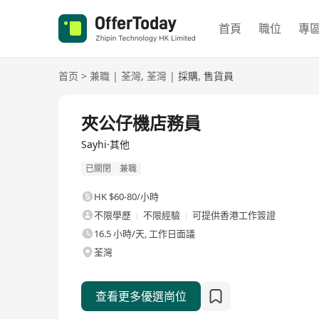
首頁
職位
專
首页
>
兼職
|
荃灣
,
荃灣
|
採購
,
售貨員
夾公仔機店務員
Sayhi·其他
已關閉
兼職
HK $60-80/小時
不限學歷
不限經驗
可提供香港工作簽證
16.5 小時/天, 工作日面議
荃灣
查看更多優選崗位