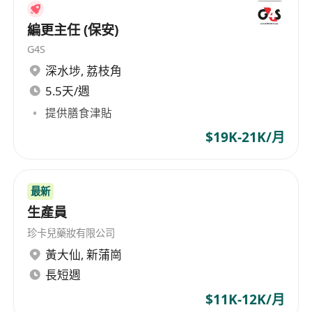
編更主任 (保安)
G4S
深水埗
,
荔枝角
5.5天/週
提供膳食津貼
$19K-21K/月
最新
生產員
珍卡兒藥妝有限公司
黃大仙
,
新蒲崗
長短週
$11K-12K/月