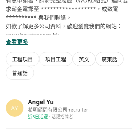
有意申請者，請將完整履歷（WORD格式）連同要
求薪金電郵至 ******************，或致電
********** 與我們聯絡。
如欲了解更多公司資料，歡迎瀏覽我們的網站：
www.haystar.com.hk
查看更多
申請人所提供的資料將絕對保密，並只作招聘用
途。
工程項目
項目工程
英文
廣東話
普通話
Angel Yu
希明顧問有限公司
·recruiter
近3日活躍
·
活躍招聘者