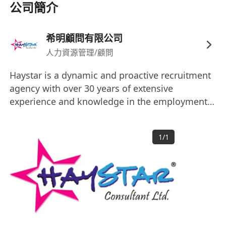
公司簡介
希明顧問有限公司
人力資源管理/顧問
Haystar is a dynamic and proactive recruitment
agency with over 30 years of extensive
experience and knowledge in the employment
market. Our comprehensive understanding of
customer needs and candidate characteristics
1
/
1
enables us to match jobs precisely. Our services
include talent search, job matching,
outsourcing, and career advice. They are
tailored to the specific needs of our clients and
applicants in their specialised fields. The
remuneration package is commensurate with
competency and experience. Interested parties,