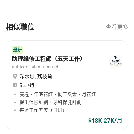
please send a complete resume (MS WORD
format) with the expected salary and availability
to hr@haystar.com.hk/ Contact us at 2130-9288
相似職位
查看更多
For more information, please visit
http://www.haystar.com.hk. All personal data
collected will be kept confidential and only used
最新
for recruitment purposes.
助理維修工程師（五天工作）
Rubicon Talent Limited
深水埗
,
荔枝角
5天/週
雙糧，年底花紅，勤工獎金，月花紅
提供保險計劃，牙科保健計劃
每週工作五天（日班）
$18K-27K/月