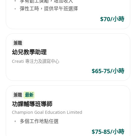
享有勤工獎勵，增加收入
良好的溝通能力和耐心，能夠建立良好的師生關
彈性工時，提供早午班選擇
係。
熟悉使用數字工具和線上教學平台。
$70/小時
能夠靈活安排工作時間，適應不同學生的需求。
工作時間：
兼職
彈性工作時間
，可根據個人時間安排進行教學。
幼兒教學助理
薪資待遇：
導師每節（60分鐘）的薪酬按學生程度如下
Creati 專注力及讀寫中心
小一至小三導師薪資為HKD80
$65-75/小時
小四至小六導師薪資為HKD100
初一至初三導師薪資為HKD130
高一至高三導師薪資為HKD150
兼職
最新
功課輔導班導師
Champion Goal Education Limited
多個工作地點任選
$75-85/小時