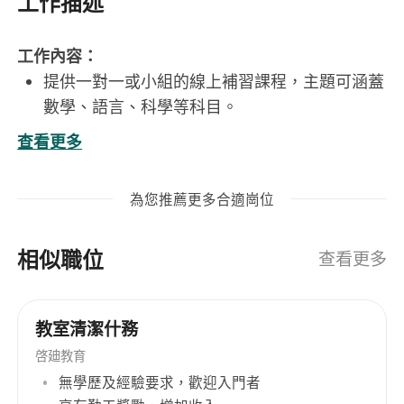
工作描述
工作內容：
提供一對一或小組的線上補習課程，主題可涵蓋
數學、語言、科學等科目。
根據學生的需求和學習進度制定個性化的教學計
查看更多
劃。
評估學生的學習效果，提供即時反饋並調整教學
為您推薦更多合適崗位
策略。
與家長保持良好的溝通，定期更新學生的學習進
相似職位
展。
查看更多
使用各種線上教學工具和資源，提升教學效果。
職位要求：
教室清潔什務
大學本科或以上學歷，相關科目優先。
啓廸教育
具備教學經驗者優先考慮，特別是線上教學經
無學歷及經驗要求，歡迎入門者
驗。