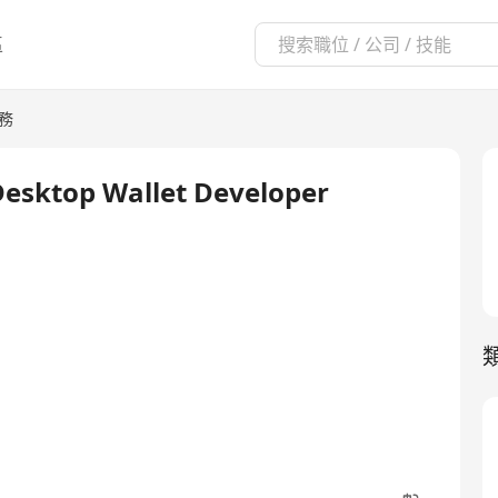
區
商務
ktop Wallet Developer