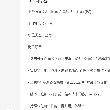
工作內容
平台方向：Android / iOS / Electron (PC)
工作地点：香港
职位类型：全职
岗位职责：
- 参与开发面向多平台（安卓、iOS、桌面）的Web3
- 实现链上地址管理、助记词/私钥管理、签名操作、
- 负责DApp浏览器集成、链上交互UI/UX设计与优化
- 编写可维护、可测试、结构清晰的客户端代码；
- 持续优化App性能、提升用户体验。