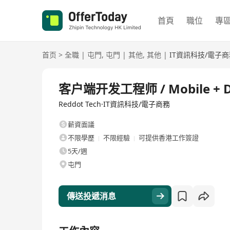
首頁
職位
專
首页
>
全職
|
屯門
,
屯門
|
其他
,
其他
|
IT資訊科技/電子
全職
客户端开发工程师 / Mobile + Des
Reddot Tech·IT資訊科技/電子商務
薪資面議
不限學歷
不限經驗
可提供香港工作簽證
5天/週
屯門
傳送投遞消息