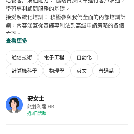
培養客戶溝通能力： 協助資深同事進行客戶溝通，
學習專利顧問服務的基礎。
接受系統化培訓： 積極參與我們全面的內部培訓計
劃，內容涵蓋從基礎專利法到高級申請策略的各個
方面。
查看更多
資歷與要求：
學歷： 持有相關理工科學科的碩士或以上學位，例
通信技術
電子工程
自動化
如：通訊、電子工程、自動化、控制、計算機科
學、物理學等相關領域。
計算機科學
物理學
英文
普通話
經驗： 無需任何專利行業經驗。我們熱烈歡迎應屆
畢業生申請。
語言能力： 必須具備卓越的中英文書寫及口語能力
安女士
（普通話和英文流利）。本科階段接受中文教育、
龍雙利達
·HR
研究生階段接受英文教育的候選人將獲優先考慮。
近3日活躍
核心技能：
具備強大的邏輯推理與技術分析潛力。