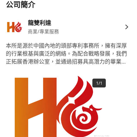
卓越的書面表達與溝通能力。
公司簡介
能清晰、簡潔地闡述複雜概念。
專業素養：
龍雙利達
對科技與創新抱有真正的熱忱。
商業/專業服務
出色的分析、解決問題及學習能力。
主動積極，有強烈的責任感。
本所是源於中國內地的頭部專利事務所，擁有深厚
具備團隊合作精神及良好的人際交往能力。
的行業根基與廣泛的網絡。為配合戰略發展，我們
正拓展香港辦公室，並通過招募具高潛力的畢業專
利工程師（須具備工程、物理或相關硬科學背
景），來投資和培養下一代的專利專家。這是一個
1
/
1
獨一無二的機會，你將在國際化的環境中開啟你的
職業生涯，師從頂尖專家，成長為連接中國創新與
全球市場的關鍵人才。 本所為香港註冊僱主，歡迎
所有合資格人士申請。我們尤其鼓勵應屆畢業生及
符合資格申請香港工作簽證的人士（如IANG、高端
人才通行證計劃等）應聘。我們將為傑出的人才提
供工作簽證擔保。