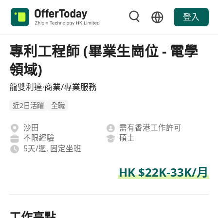
登入
專利工程師 (畢業生崗位 - 電學
領域)
龍雙利達·商業/專業服務
近2日活躍
全職
沙田
需有香港工作許可
不限經驗
碩士
5天/週, 固定坐班
HK $22K-33K/月
工作亮點