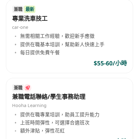
通
兼職
最新
專業洗車技工
工作地區: 屯門或天水圍區
car-one
無需相關工作經驗，歡迎新手應徵
工作時間：
提供在職基本培訓，幫助新人快速上手
每星期工作14-16小時
每日提供免費午餐
$55-60/小時
彈性工作時間: (自由選擇時間)(上午10:00至下午
8:00)
工作2天, 每天工作7小時 或
兼職
工作3天. 每天工作5小時 或
兼職電話聯絡/學生事務助理
工作4天, 每天工作4小時
Hooha Learning
提供在職專業培訓，助員工提升能力
薪酬: 時薪$55-65
上班時間彈性，可選擇合適班次
額外津貼，彈性花紅
公司網頁: http://www.manyw.com