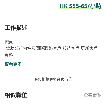
HK $55-65/小時
工作描述
職責:
-協助分行拍檔及團隊聯絡客戶,接待客戶,更新客戶
資料
-須懂得電腦打字及基本操作
查看更多
資歷及其他要求:
為您推薦更多合適崗位
-無須經驗，年齡不限
-完成中五或國內高中或其他同等學歷
相似職位
-良好粵語優先; 一般普通話; 一般英語
查看更多
-為人勤奮及上進、守時有禮、熱誠，善於與客人溝