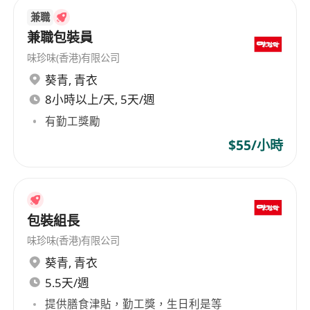
to Champion Design and Printing Company
兼職
Limited, is an integrated service and
manufacturing private limited company. The
兼職包裝員
company's scope of business includes printing
味珍味(香港)有限公司
and publishing services, printing and
葵青
,
青衣
packaging, stationery and office equipment,
8小時以上/天, 5天/週
marketing and public relations, decoration and
有勤工獎勵
handicrafts, and design services. Its main
markets include Eastern Europe, Hong Kong,
$55/小時
North America, other Asian countries, Northern
Europe, and Western Europe. The company
emphasizes diversity, offering various types of
positions such as proofreader and plate setter,
包裝組長
paper barcode printing production department
味珍味(香港)有限公司
manager, senior workshop assistant, and digital
葵青
,
青衣
printer operator. Champion Design and Printing
5.5天/週
Company Limited has built a good reputation in
提供膳食津貼，勤工獎，生日利是等
the industry with its comprehensive services