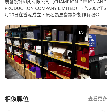
展譽設計印刷有限公司（CHAMPION DESIGN AND
PRODUCTION COMPANY LIMITED），於2007年6
月20日在香港成立，原名為展譽設計製作有限公
司，後來更名為展譽設計印刷有限公司，是一家集
服務與製造於一體的私人股份有限公司。該公司的
1
/
5
業務範圍涵蓋了印刷及出版服務、印刷與包裝、文
具及辦公設備、營銷和公共關係、裝飾及工藝品和
設計服務。主要市場包括東歐、香港、北美洲、其
他亞洲國家、北歐及西歐。公司注重多樣性，提供
了多種類型的職位，例如正稿及輸出錫版員、紙品
條碼印刷生產部主管、高級工場助理和數碼印刷機
操作員等。展譽設計印刷有限公司以其全面的服務
和高質素產品，在行業中建立了良好的聲譽。
Champion Design and Production Company
Limited, established in Hong Kong on June 20,
相似職位
查看更多
2007 originally named Champion Design and
Manufacturing Company Limited, later renamed