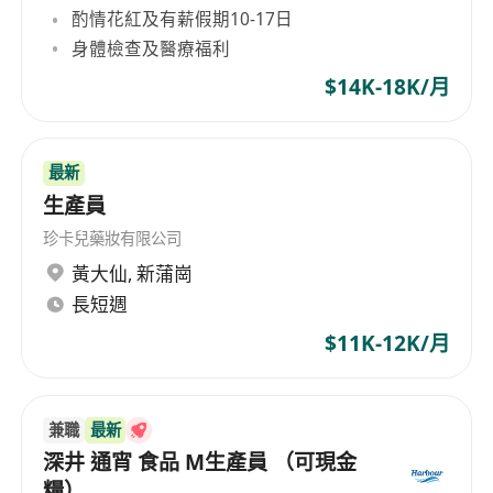
酌情花紅及有薪假期10-17日
and high-quality products.
身體檢查及醫療福利
$14K-18K/月
最新
生產員
珍卡兒藥妝有限公司
黃大仙
,
新蒲崗
長短週
$11K-12K/月
兼職
最新
深井 通宵 食品 M生產員 （可現金
糧）