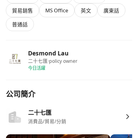
MS Office
貿易銷售
英文
廣東話
具備基本零售服務經驗者優先；無相關經驗亦歡
迎應徵，公司提供系統化職前訓練與持續在職輔
普通話
導。
口齒清晰、表達流暢，具備良好溝通能力與情緒
管理力，能在週末、假日及高客流時段穩定輸出
Desmond Lau
高品質服務。
二十七匯
·policy owner
對社羣媒體有基本認知與日常使用習慣，願意學
今日活躍
習內容策劃、手機攝影、簡單圖文編輯及互動經
營技巧；具基礎文圖整合能力者優先。
公司簡介
具高度責任感與團隊合作精神，能配合輪班安排
（含週末、公眾假期）及臨時調度，嚴格遵守公
司服務規範、資料保密原則與營運紀律。
二十七匯
具備中英文基本讀寫能力，可理解產品技術資
消費品/貿易/分銷
料、內部流程指引及營運通知；擁有粵語或普通
話基本會話能力者為加分條件。