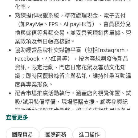
化率。
熟練操作收銀系統，準確處理現金、電子支付
（如PayMe、FPS、AlipayHK等）、會員積分兌
換與儲值等各類交易，並妥善管理銷售單據、營
業款項及每日帳務核對。
協助經營品牌社交媒體平臺（包括Instagram、
Facebook、小紅書等），按內容規劃發佈新品
資訊、限定活動、門店日常花絮及雪茄文化知
識；即時回覆粉絲留言與私訊，維持社羣互動溫
度與專業形象。
配合市場推廣活動執行，涵蓋店內視覺佈置、試
吸/試用裝備準備、現場導購支援、顧客參與紀
錄及活動成效初步彙整，協同達成銷售目標與品
查看更多
牌影響力雙重指標。
國際貿易
國際商務
進口操作
工作要求