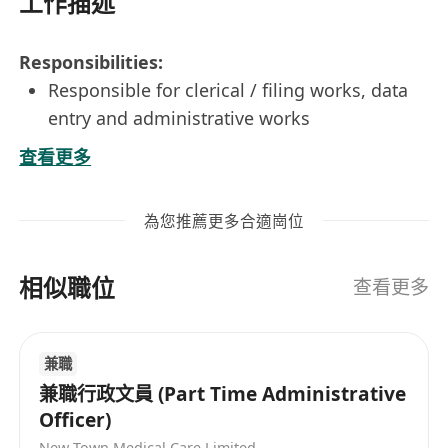
工作描述
Responsibilities:
Responsible for clerical / filing works, data
entry and administrative works
Ability to handle project co-ordination and
查看更多
documentation
Requirements:
為您推薦更多合適崗位
F.5 / HKDSE or above with clerical /
administrative / site experience
相似職位
Good typing skills (both Chinese and
查看更多
English) & PC skills
Immediate available is highly preferred
兼職
Valid Green Card
兼職行政文員 (Part Time Administrative
Willing to work at construction site office
Officer)
New Town Medical Care Limited