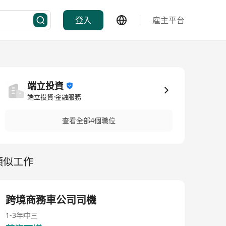
登入
雇主平台
端立投資
端立投資·金融服務
查看全部4個職位
類似工作
跨境商務車公司司機
1-3年
中三