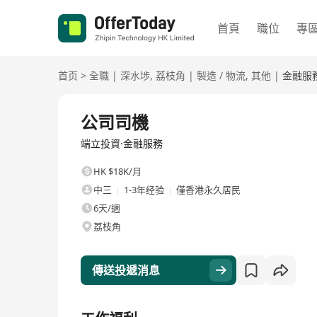
首頁
職位
專
首页
>
全職
|
深水埗
,
荔枝角
|
製造 / 物流
,
其他
|
金融服
全職
公司司機
端立投資·金融服務
HK $18K/月
中三
1-3年经验
僅香港永久居民
6天/週
荔枝角
傳送投遞消息