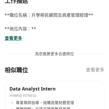
工作描述
**職位名稱：升學移民顧問及資產管理經理**
**崗位內容：**
1. 為客戶提供升學與移民規劃建議，根據個人背景
查看更多
及需求制定合適方案。
2. 處理高才及優才簽證的申請及續籤流程，確保符
為您推薦更多合適崗位
合相關法規及政策要求。
3. 協助客戶進行資產管理，提供基本的財務分析與
相似職位
配置建議，提升客戶資產效益。
查看更多
4. 通過網上平台進行品牌推廣與市場宣傳，提高公
司知名度與業務轉化率。
Data Analyst Intern
5. 參與各類教育展覽、移民博覽與投資路演活動，
HYBRID FITNESS
拓展潛在客戶資源。
專業導師指導，接觸高層財務管理
實戰經驗，打造可擴展數據基礎