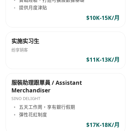
**工作要求：**
提供月度津貼
1. 大學畢業或以上學歷，主修金融、市場營銷、法
$10K-15K/月
律或相關專業者優先考慮。
2. 具備升學諮詢、移民代理或資產管理等相關經
驗，熟悉相關法規及操作流程。
实施实习生
3. 擁有良好的溝通能力與服務意識，能有效理解客
纷享销客
戶需求並提供專業意見。
4. 具備基本市場推廣知識，熟悉社交媒體及數位行
$11K-13K/月
銷工具者為佳。
5. 工作主動積極，具團隊合作精神，能承受一定工
服裝助理跟單員 / Assistant
作壓力並達成目標。
Merchandiser
SINO DELIGHT
五天工作周，享有銀行假期
彈性花紅制度
$17K-18K/月