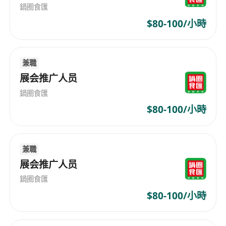
市場營銷、傳媒等相關領域學士學位，2年以上
鍋圈食匯
社交媒體或電商運營經驗。
$80-100/小時
粵語、英語流利（聽說讀寫），國語聽說無障
礙。
兼職
精通至少一個社交媒體平台運營與電商推廣，具
展会推广人员
備優秀文案能力。
熟悉設計軟件（如PS/AI）或數據分析工具（如
鍋圈食匯
Google Analytics）者優先。
$80-100/小時
具備良好的溝通協調能力，能適應快節奏工作環
境。
兼職
展会推广人员
鍋圈食匯
$80-100/小時