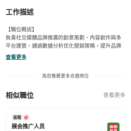
工作描述
【職位概述】
負責社交媒體品牌推廣的創意策劃、內容創作與多
平台運營，通過數據分析优化營銷策略，提升品牌
影響力與轉化率。
查看更多
【崗位職責】
運營品牌社交媒體賬號及獨立站，策劃並執行推
為您推薦更多合適崗位
廣活動與內容排期。
創作吸引人的文案與視覺內容，確保符合品牌調
相似職位
性。
查看更多
監測和分析社交媒體數據，根據洞察調整營銷策
略。
兼職
提升粉絲互動、關注度及轉化效果。
展会推广人员
【任職要求】