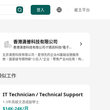
登入
雇主平台
香港滴普科技有限公司
香港滴普科技有限公司·IT資訊科技/電子商務
北京滴普科技有限公司，是领先的企业AI基础设施服务
商，国家级专精特新“小巨人”企业，聚焦产业AI应用，构
建企业智能。滴普科技为客户提供DeepexiOS企业AI平台
及DeepexiGenAI企业核心领域的生成式AI应用，助力企业
构建智能化基础设施，并实现产业AI应用落地。
類似工作
DeepexiOS企业AI平台，是企业AI基础设施平台，集算力
集群，融合数据，模型平台于一体。基于DeepexiOS，可
实现结构化，非结构化等数据的融合知识体系构建；可实
现语料加工，模型精调与智能应用开发的落地；可实现企
IT Technician / Technical Support
业基于主流GPU快捷部署和算力集群管理；其内置的
Deepexi滴普企业大模型获中国信通院模型能力标准符合
1-3年
高級文憑或副學士
性4+级验证，能够为企业提供安全可管控，满足多个核心
场景的语料扩充和专项任务精调的大模型基础服务。
$14K-24K/月