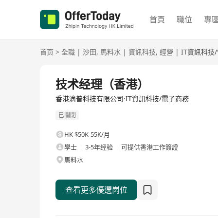
首頁
職位
專
首页
>
全職
|
沙田
,
馬料水
|
資訊科技
,
經營
|
IT資訊科技
全職
技术经理（香港）
香港滴普科技有限公司·IT資訊科技/電子商務
已關閉
HK $50K-55K/月
學士
3-5年经验
可提供香港工作簽證
馬料水
查看更多優選崗位