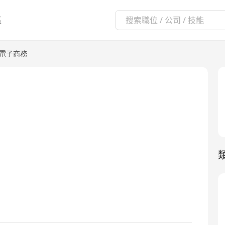
區
/電子商務