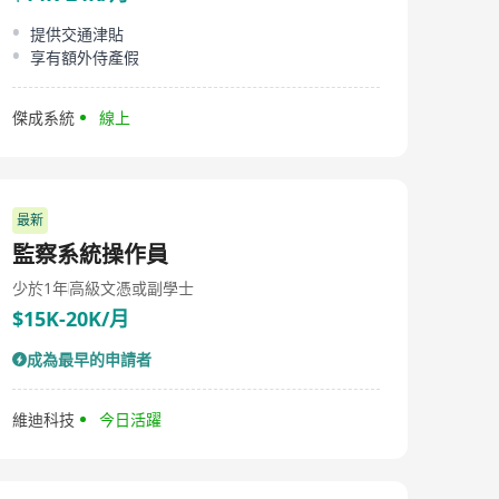
DeepexiGenAI企业生成式AI应用，是基于DeepexiOS已经
完成落地的企业核心场景和AI应用集合，覆盖了供应链AI
提供交通津貼
快反，工程设计AI辅助，工艺AI编制，数据AI分析等核心
享有額外侍產假
场景，已在中国海油、中国海城、百丽时尚、纳爱斯集
团、九洲电器等头部企业客户应用落地。 凭借在人工智能
领域的创新和实践，滴普科技入选中国信通院铸基计划“高
傑成系統
線上
质量数字化转型典型案例”、2024年人工智能技术先进技术
成本汇编、福布斯中国AI 50等。
最新
監察系統操作員
少於1年
高級文憑或副學士
$15K-20K/月
成為最早的申請者
維迪科技
今日活躍