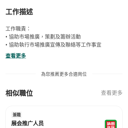
工作描述
工作職責：
• 協助市場推廣，策劃及籌辦活動
• 協助執行市場推廣宣傳及聯絡等工作事宜
• 了解市場動態，制定推廣策略並出謀獻策
查看更多
• 優化及更新網站及媒體內容、經營社交媒體平台
為您推薦更多合適崗位
入職要求：
• 工作仔細認真、有責任感，具良好溝通及表達能力
相似職位
• 對軟件、app、社交媒體操作有濃厚興趣者優先
查看更多
• 熟練MS word、Excel、PowerPoint等辦公室軟體
• 個性主動積極，具創意，擅長與人溝通，具團隊精
兼職
神
展会推广人员
• 良好廣東話、普通話及英語