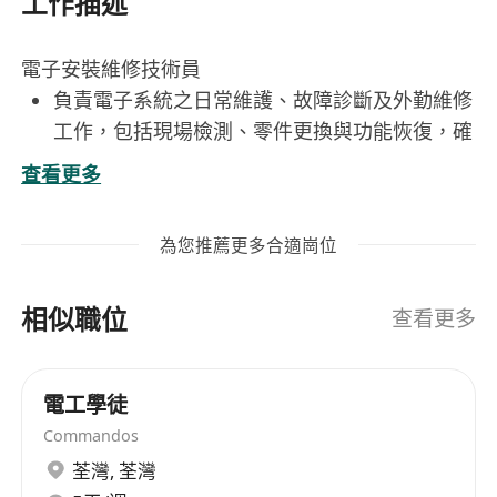
工作描述
電子安裝維修技術員
負責電子系統之日常維護、故障診斷及外勤維修
工作，包括現場檢測、零件更換與功能恢復，確
保系統穩定運作。
查看更多
執行電子設備之安裝與調試，涵蓋工場內組裝產
線支援及客戶端現場部署，需按技術規範完成驗
為您推薦更多合適崗位
收測試。
獨立處理客戶報修案件，從接單、現場勘查、問
相似職位
題分析至解決方案執行，並撰寫清晰之維修報告
查看更多
與使用說明。
協同工程及生產團隊，參與新產品之硬件驗證、
電工學徒
數位電路功能測試及網絡連接設定，提供現場實
Commandos
務反饋以優化設計。
荃灣
,
荃灣
定期更新技術知識，熟悉常見電子元件、嵌入式