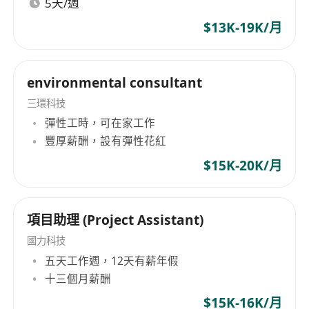
5天/週
控制模組、工業通訊協定（如RS-485、
Modbus）及基本網路架構應用。
$13K-19K/月
外勞免問
工作要求
environmental consultant
三環科技
具中三或以上學歷，持有電子相關技術證書者優
彈性工時，可在家工作
先考慮。
豐厚薪酬，設有彈性花紅
擁有1至3年電子設備維修、安裝或工場技術支援
$15K-20K/月
實際經驗，具備獨立外勤作業能力，能適應不同
客戶現場環境。
必須懂使用錫線焊槍，焊拆零件
項目助理 (Project Assistant)
熟悉類比與數位電路原理、基本PCB識圖、萬用
國力科技
電錶及示波器操作；具網絡基礎知識（IP設定、
五天工作週，12天有薪年假
LAN/WAN連接）及簡單硬體排障經驗。
十三個月薪酬
流利粵語，能以普通話及基礎英文進行技術溝
$15K-16K/月