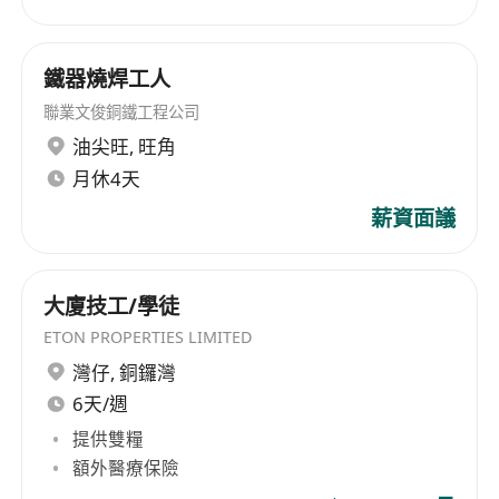
通，可閱讀英文技術文件及廠商規格書。
持有效香港永久居民身份，或符合高才通、優才
通、IANG、受養人簽證或其他合法在港工作資
鐵器燒焊工人
格；須能配合週一至週六工作安排，每日工作時
聯業文俊銅鐵工程公司
間為上午9時至下午6時。
油尖旺
,
旺角
月休4天
福利
薪資面議
具市場競爭力月薪，範圍為港幣20，000至
24,000元，薪資可按經驗及能力進一步議定。
大廈技工/學徒
彈性花紅制度，根據個人表現及公司年度營運成
ETON PROPERTIES LIMITED
果發放。
灣仔
,
銅鑼灣
依法支付加班津貼，適用於經批准之超時工作。
6天/週
混合工作模式，支援適度遠距協作與辦公室/外
提供雙糧
勤彈性調配，提升工作自主性與效率。
額外醫療保險
提供專業技術培訓實踐機會，支援考取進階電子