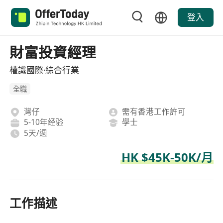
登入
財富投資經理
權識國際·綜合行業
全職
灣仔
需有香港工作許可
5-10年经验
學士
5天/週
HK $45K-50K/月
工作描述