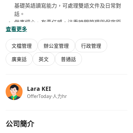
基礎英語讀寫能力，可處理雙語文件及日常對
話。
做事細心、有責任感，注重時間管理與保密原
查看更多
則，能獨立完成例行性工作並保持高準確度。
不拘學歷背景，歡迎應屆畢業生或轉職人士申
文檔管理
辦公室管理
行政管理
請；無需特定行業經驗，惟須具備學習意願與服
務意識。
廣東話
英文
普通話
持有香港永久性居民身份，或符合「高端人才通
行證計劃」（TTPS）、「優才計劃」
（QMAS）、「非本地畢業生留港/回港就業安
Lara KEI
排」（IANG）、「受養人簽證」或其他有效在
OfferToday
·人力hr
港工作資格。
公司簡介