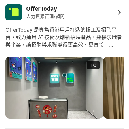
OfferToday
人力資源管理/顧問
OfferToday 是專為香港用戶打造的搵工及招聘平
台，致力運用 AI 技術及創新招聘產品，連接求職者
與企業，讓招聘與求職變得更高效、更直接。
OfferToday is an AI-powered recruitment
platform built for Hong Kong, dedicated to
1
/
3
connecting job seekers and employers through
innovative technology and a seamless hiring
experience.