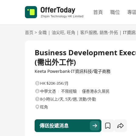
首頁
職位
專
首页
>
全職
|
油尖旺
,
旺角
|
客戶服務
,
銷售-外拓
|
IT資
全職
Business Development 
(需出外工作)
Keeta Powerbank·IT資訊科技/電子商務
HK $20K-35K/月
中學文憑
不限經驗
僅香港永久居民
8小時以上/天, 5天/週, 流動/外勤
旺角
傳送投遞消息