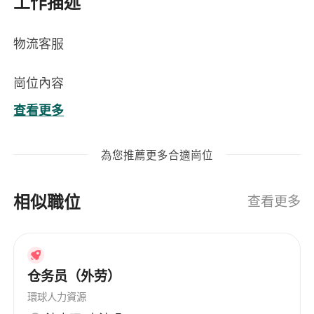
工作描述
物流客服
崗位內容
查看更多
負責處理客戶關於貨物查詢、運送狀態追蹤、派
送異常及延誤等日常諮詢，透過電話、電郵及即
為您推薦更多合適崗位
時通訊工具提供專業、清晰及具同理心的回應。
協調內部物流團隊（包括倉儲、運輸及配送部
相似職位
門），跟進並解決客戶投訴、錯漏件、損毀或遺
查看更多
失等問題，確保事件於承諾時限內妥善閉環。
準確錄入及更新客戶服務系統中的工單、異常記
錄與處理進度，維護資料完整性與可追溯性，支
仓务员（外劳）
援後續分析與流程優化。
定期整理常見問題類型與客戶反饋，協助編寫及
環球人力資源