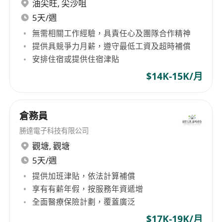
更新標準應答指引（FAQ）、話術模板及內部知
油尖旺
,
尖沙咀
識庫，提升整體服務一致性。
5天/週
配合營運節奏，在旺季（如節日促銷、大型活動
無需相關工作經驗，具責任心及團隊合作精神
期間）彈性支援加班及輪值安排，保障客戶服務
提供具競爭力月薪，遵守最低工資及超時補償
不中斷。
安排住宿或提供住宿津貼
$14K-15K/月
工作要求
具備中學畢業或以上學歷，粵語流利，能以粵語
倉務員
及書面中文獨立處理客戶溝通；具基本英語閱讀
勝達電子科技有限公司
能力者優先（能理解物流相關英文單據及系統提
觀塘
,
觀塘
示即可）。
5天/週
擁有1年以上客戶服務、物流支援或電商後勤相
提供加班津貼，依法計算補償
關工作經驗，熟悉快遞、跨境物流或第三方物流
享有有薪年假，按服務年資遞增
（3PL）運作流程者尤佳。
全面醫療保險計劃，覆蓋廣泛
具備良好的聆聽能力與情緒管理技巧，能在壓力
$17K-19K/月