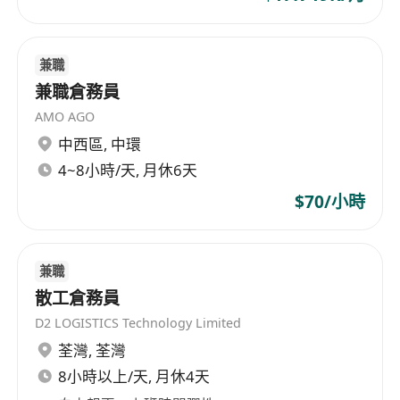
下保持冷靜、耐心及積極態度，有效安撫有情緒
的客戶並引導理性溝通。
熟練操作Windows作業系統及常用辦公軟件
兼職
（如Excel、Outlook），能快速學習及使用內部
兼職倉務員
CRM、TMS或WMS等服務平臺。
AMO AGO
重視細節，具責任感與團隊合作精神，願意主動
中西區
,
中環
提出改善建議，並配合跨部門協作以提升整體服
4~8小時/天, 月休6天
務體驗。
$70/小時
福利
兼職
提供具市場競爭力之月薪，按月發放，並設有季
散工倉務員
度績效獎金，根據個人服務品質指標（如首次解
D2 LOGISTICS Technology Limited
決率、客戶滿意度評分、工單結案時效）綜合評
荃灣
,
荃灣
核發放。
8小時以上/天, 月休4天
享有法定公眾假期及年假，入職滿一年起享12天