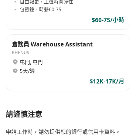
自由報更，上班時間彈性
年假，其後每年遞增1天，最高可達18天；另設
包飯鐘，時薪60-75
有全薪病假，每年12天，可累積至翌年使用。
提供全面僱員醫療保障計劃，涵蓋門診、住院、
$60-75/小時
專科轉介及指定牙科服務，員工本人及合資格家
庭成員（配偶及18歲以下子女）均可受惠。
倉務員 Warehouse Assistant
設有在職培訓津貼及內部發展支援，鼓勵員工考
取物流管理、客戶服務或數碼工具相關認證，公
RHENUS
司按實際費用報銷上限百分之八十。
屯門
,
屯門
提供彈性上班安排（核心時間為上午10時至下午
5天/週
4時），經主管批准後可申請每周最多一日遙距
$12K-17K/月
辦公；另設有員工關懷計劃，包括心理輔導服
務、健康講座及季節性福利禮品。
請謹慎注意
申請工作時，請勿提供您的銀行或信用卡資料。