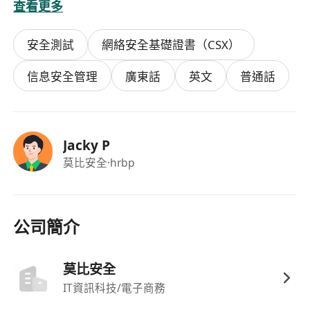
查看更多
区最好，并且必要的时候工作日可以偶尔来香港科
学园现场办公。
安全測試
網絡安全基礎證書（CSX）
快速联系方式：直接发送简历到
**************** 或添加微信（box220777）,电
信息安全管理
廣東話
英文
普通話
话（852）********
Jacky P
莫比安全
·hrbp
公司簡介
莫比安全
IT資訊科技/電子商務