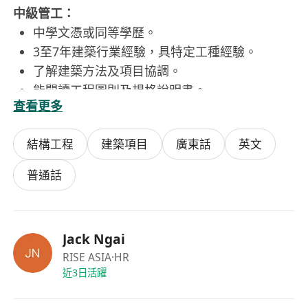
中級管工：
中學文憑或同等學歷。
3至7年建築行業經驗，具特定工種經驗。
了解建築方法及項目協調。
能閱讀工程圖則及規格說明書。
查看更多
具領導及解決問題能力。
結構工程
建築項目
廣東話
英文
高級管工：
中學文憑或同等學歷。
普通話
7年或以上建築行業經驗，具工種專業知識。
擁有豐富的建築方法及各工種知識。
具備經證實的領導及管理才能。
Jack Ngai
優秀的溝通及領導能力。
RISE ASIA
·HR
近3日活躍