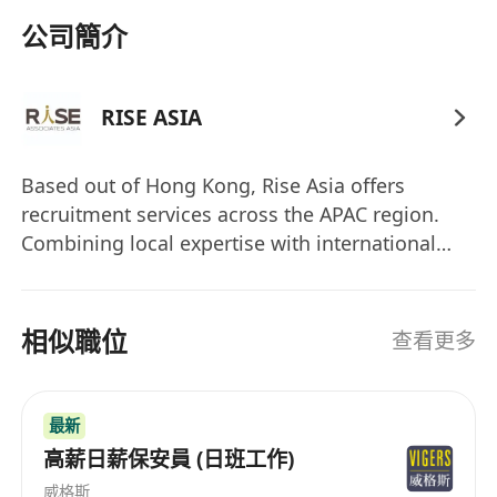
公司簡介
RISE ASIA
Based out of Hong Kong, Rise Asia offers
recruitment services across the APAC region.
Combining local expertise with international
networks, we partner closely with a wide range
of clients offering one-stop recruitment
solutions in the real estate and technology
相似職位
查看更多
sectors. We are experienced recruiters who
have a solid track record in our specialised
functions. We are committed to establishing
最新
long term partnerships and throughout the
高薪日薪保安員 (日班工作)
years we have developed deep understandings
威格斯