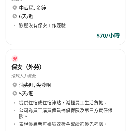
of the markets as well as our clients' needs and
中西區
,
金鐘
career journeys' of our candidates. These have
6天/週
enabled us to tailor made recruitment strategies
for our clients and to offer genuine consultation
歡迎沒有保安工作經驗
for our candidates.
$70/小時
保安（外劳）
環球人力資源
油尖旺
,
尖沙咀
5天/週
提供住宿或住宿津貼，減輕員工生活負擔。
公司為員工購買僱員補償保險及第三方責任保
險。
表現優異者可獲績效獎金或續約優先考慮。