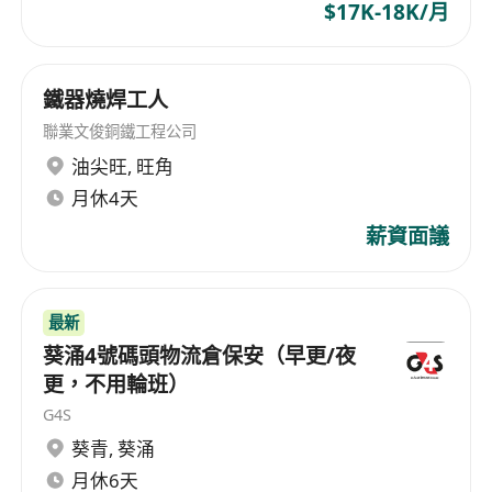
$17K-18K/月
鐵器燒焊工人
聯業文俊銅鐵工程公司
油尖旺
,
旺角
月休4天
薪資面議
最新
葵涌4號碼頭物流倉保安（早更/夜
更，不用輪班）
G4S
葵青
,
葵涌
月休6天