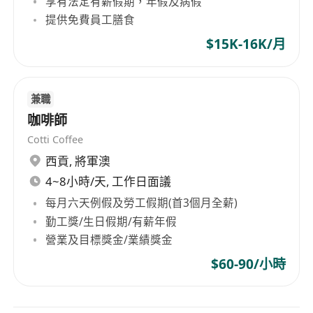
享有法定有薪假期，年假及病假
提供免費員工膳食
$15K-16K/月
兼職
咖啡師
Cotti Coffee
西貢
,
將軍澳
4~8小時/天, 工作日面議
每月六天例假及勞工假期(首3個月全薪)
勤工獎/生日假期/有薪年假
營業及目標獎金/業績獎金
$60-90/小時