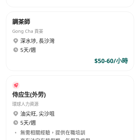
調茶師
Gong Cha 貢茶
深水埗
,
長沙灣
5天/週
$50-60/小時
侍应生(外劳)
環球人力資源
油尖旺
,
尖沙咀
5天/週
無需相關經驗，提供在職培訓