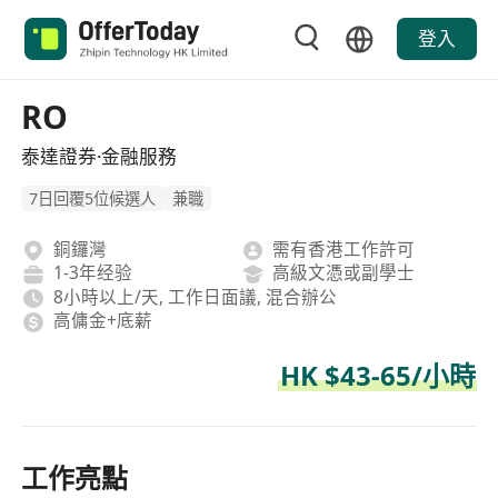
登入
RO
泰達證券·金融服務
7日回覆5位候選人
兼職
銅鑼灣
需有香港工作許可
1-3年经验
高級文憑或副學士
8小時以上/天, 工作日面議, 混合辦公
高傭金+底薪
HK $43-65/小時
工作亮點