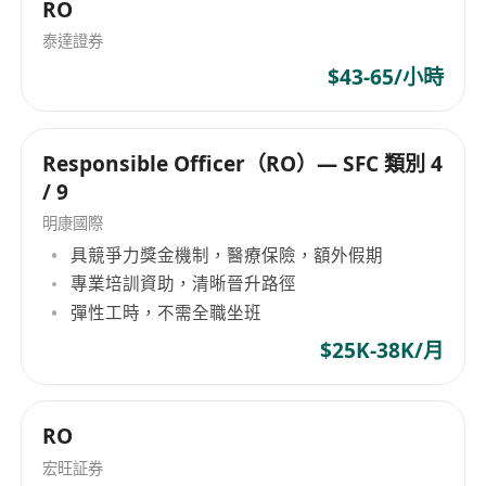
RO
洲、民银资本、农银国际、浙商国际、光大证券国
泰達證券
际 、联储证券国际以及摩根大通等。团队了解国内
$43-65/小時
外情况，从而 能够为客户提供更加务实的本土化定
制服务。
Responsible Officer（RO）— SFC 類別 4
/ 9
明康國際
具競爭力獎金機制，醫療保險，額外假期
專業培訓資助，清晰晉升路徑
彈性工時，不需全職坐班
$25K-38K/月
RO
宏旺証券