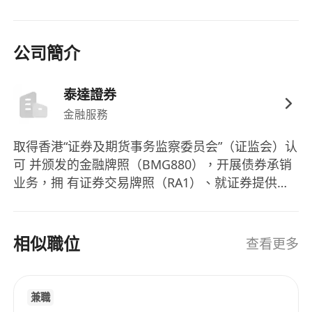
公司簡介
泰達證券
金融服務
取得香港“证券及期货事务监察委员会”（证监会）认
可 并颁发的金融牌照（BMG880），开展债券承销
业务，拥 有证券交易牌照（RA1）、就证券提供意
见牌照（RA4）和 提供资产管理牌照（RA9），受
香港证监会监管。 对接覆盖当前城投境外债市场的
核心机构，涉及国有五大 行、股份制银行、城商
相似職位
查看更多
行、农商行、基金公司、资产管理公司 等客户 。
▲ 精英团队本土化服务 拥有卓越的境外债券投行队
伍，团队成员拥有丰富的境外 境外债券发行经验，
兼職
曾分别任职于中资及外资大型金融机构， 如工银亚