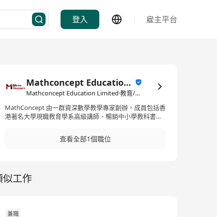
登入
雇主平台
Mathconcept Education Limited
Mathconcept Education Limited·教育/培訓
MathConcept 由一群資深數學教學專家創辦，成員包括香
港著名大學現職教育學系高級講師、暢銷中小學教科書作
者、資深數學教師及教學管理專才，致力為 3 至 18 歲學生
提供專業及全面的數學培訓。 首家「MathConcept
查看全部1個職位
Learning Center」於奧海城開幕。目前 MathConcept 分
校遍佈於全港多個地區，超過 20,000 名學生報讀。 本校
教學團隊投入大量資源，由零開始，撰寫教材，開發針對
香港市場的營運及評估系統。時至今日，
類似工作
「MathConcept」擁有超過 10 萬張專業教材，岀版 104
本註冊書刊，滿足 3 至 18 歲的本地及國際學校學生的不同
需要，致力培育每一個孩子。 我們深信每個孩子皆擁有無
限可能。本校教學團隊致力於啟發孩子的數學潛能，讓他
們實現夢想。我們著重於培養正面學習態度，理解概念，
兼職