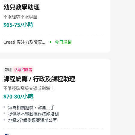
接通思維以建立孩子對數學的信心及興趣，直接提升學生
幼兒教學助理
數學成績。 一切從理解開始，着重靈活應用，堅拒刻板操
練，乏味重複！ 專業學前評估、度身訂造個人學習計畫、
不限經驗
不限學歷
適時調節學習進度，百分百因材施教！ 數學補習推介No.1
$65-75/小時
Creati 專注力及讀寫中心
今日活躍
兼職
活躍招聘者
課程統籌 / 行政及課程助理
不限經驗
高級文憑或副學士
$70-80/小時
無需相關經驗，容易上手
提供基本電腦操作技能培訓
地鐵5分鐘到達葵涌辦公室