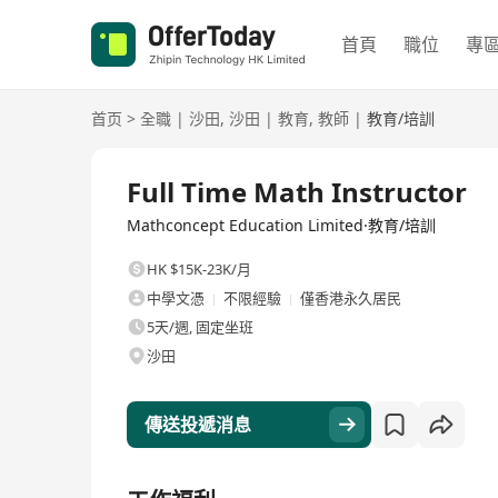
首頁
職位
專
首页
>
全職
|
沙田
,
沙田
|
教育
,
教師
|
教育/培訓
全職
Full Time Math Instructor
Mathconcept Education Limited·教育/培訓
HK $15K-23K/月
中學文憑
不限經驗
僅香港永久居民
5天/週, 固定坐班
沙田
傳送投遞消息