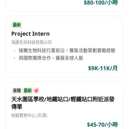
活，能夠在公司安排的時段工作/外勤。
$80-100/小時
2、性格外向，具有良好的溝通能力和親和力，能主
動與潛在客戶交流，有較強的抗壓能力和團隊協作
最新
精神。
Project Intern
3、有經驗者優先，對教育行業有一定瞭解更佳。
海康生命科技有限公司
接觸生物科技行業前沿，獲取活動策劃實戰經驗
與國際團隊合作，擴展全球人脈
$9K-11K/月
兼職
最新
天水圍區學校/地鐵站口/輕鐵站口附近派發
傳單
柏毅教育中心 (天澤)
$45-70/小時