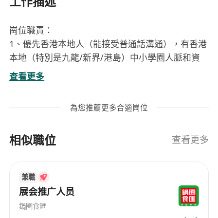
工作描述
崗位職責：
1、優先香港本地人（能接受普通話溝通），有香港
本地（特別是九龍/新界/港島）中小學圈人脈和資
源，負責拓展合作中小學的數量和進校業務，責任
查看更多
心和溝通表達能力強。
2、尋找不同類型的潛在客戶（家長、學生等），採
為您推薦更多合適崗位
用合適的話術和溝通技巧，激發他們對公司項目的
興趣。
相似職位
3、有一定公關業務能力，和客戶群體有效溝通，從
查看更多
來促成教育機構市場業務合作關係。
4、拓展中小學的數量，完成工作坊、進校合作的場
兼職
次和業務等。
展会推广人员
任職要求：
1、我們需要您有充足的時間，能接受工作時間靈
鍋圈食匯