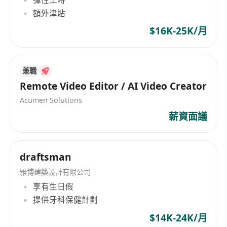
說明撰寫及視覺呈現整合
額外津貼
$16K-25K/月
工作要求
具備室內設計、建築學或相關領域之高級文憑或
副學士學歷，持有本地或認可設計資格者優先
兼職
擁有1至3年室內設計實務經驗，熟悉香港建築條
Remote Video Editor / AI Video Creator
例、防火規例及通用樓宇設計標準者尤佳
Acumen Solutions
熟練運用AutoCAD、SketchUp、Adobe
薪資面議
Creative Suite（Photoshop / Illustrator）及
MS Office；具Revit基礎能力者加分
能流利使用廣東話、普通話及英語進行書面與口
draftsman
語溝通，具備跨文化協作及客戶對接經驗
具備良好時間管理能力與責任感，適應長短週工
雅博建築設計有限公司
享有生日假
作模式（每兩週含一週六天工作），能配合偶爾
提供牙科保健計劃
外出及現場支援需求
$14K-24K/月