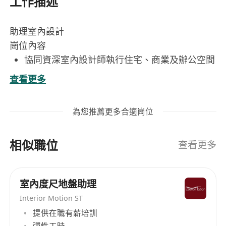
工作描述
助理室內設計
崗位內容
協同資深室內設計師執行住宅、商業及辦公空間
之設計方案，包括概念發展、平面佈局、物料選
查看更多
配及3D效果圖製作支援
負責工程資料整理與歸檔，涵蓋施工圖紙、物料
為您推薦更多合適崗位
樣本、供應商報價單及合約文件等，確保項目文
檔完整且易於追溯
相似職位
定期匯報項目進度予設計主管，協調內部團隊與
查看更多
客戶、承建商及顧問單位之間的溝通，確保各階
段按時推進
室內度尺地盤助理
按需要參與現場勘查、量度及施工跟進，記錄工
Interior Motion ST
地實際狀況並協助處理設計調整與技術問題
提供在職有薪培訓
支援投標及提案工作，包括簡報資料編製、設計
彈性工時