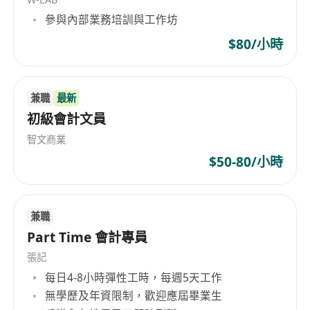
職位要求
參與內部業務培訓與工作坊
-海內外優秀院校全日制本科及以上學歷，香港註冊
會計師或同等資格優先。
$80/小時
-具備協調管理能力及財務分析能力，負責企業全盤
賬務管理。
兼職
最新
-熟練使用財務相關軟體，精通財稅法律規範。
初級會計文員
-具有相關行業財務工作經驗者優先。
-具有良好的職業道德，責任心強，有較強的溝通協
智文商業
調能力，有團隊協作精神。
$50-80/小時
兼職
Part Time 會計專員
張記
每日4-8小時彈性工時，每週5天工作
無學歷及年資限制，歡迎應屆畢業生