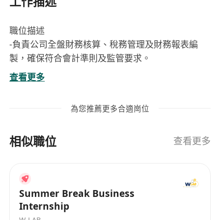
工作描述
職位描述
-負責公司全盤財務核算、稅務管理及財務報表編
製，確保符合會計準則及監管要求。
-監控公司財務狀況、經營成果及資金流動，提供管
查看更多
理層決策支援。
-負責香港稅務申報（如利得稅、薪俸稅、印花稅
為您推薦更多合適崗位
等），優化稅務籌劃方案，確保合規並提升稅務效
益。
相似職位
-審核商業合約及交易條款，確保符合香港法律法
查看更多
規，降低財務及稅務風險。
-主導年度預算編製、財務分析及成本管控，協助制
定業務發展策略。
Summer Break Business
-對接審計師、銀行及香港稅務局，處理相關財務及
Internship
稅務事宜。
W-LAB