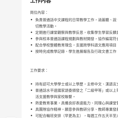
工作內容
崗位內容：
負責普通話中文課程的日常教學工作，涵蓋聽、說
切教學活動。
定期進行課堂觀察與教學反思，收集學生學習反饋
參與校本普通話課程規劃與教材開發，協作編寫符
配合學校整體教育理念，支援跨學科語文應用項目
按時完成教學記錄、學生進展報告及行政文書工作，熟練運
工作要求：
持有認可大學學士或以上學歷，主修中文、漢語言
普通話水平達國家語委頒發之「二級甲等」或以上
活支援教學與家校聯繫。
熱愛教育事業，具備良好表達能力、同理心與課堂
具團隊協作精神，願意參與教研分享、教師專業發
可配合輪班安排（早更為主），每週工作五天半至六