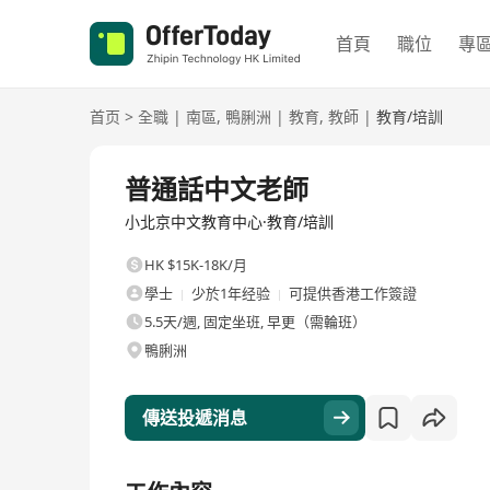
首頁
職位
專
首页
>
全職
|
南區
,
鴨脷洲
|
教育
,
教師
|
教育/培訓
全職
普通話中文老師
小北京中文教育中心·教育/培訓
HK $15K-18K/月
學士
少於1年经验
可提供香港工作簽證
5.5天/週, 固定坐班, 早更（需輪班）
鴨脷洲
傳送投遞消息