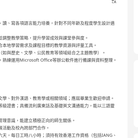
、讀、寫各項語言能力培養，針對不同年齡及程度學生設計適
並調整教學策略，提升學習成效與課堂參與度。
合本地學習需求及課程目標的教學資源與評量工具。
（如與歷史、文學、公民教育等領域結合之主題教學）。
用Microsoft Office等辦公軟件進行備課與資料整理。
文學、對外漢語、教育學或相關領域；應屆畢業生歡迎申請。
等級證書；具備流利廣東話及基礎英文溝通能力，能以三語靈
管理意識，能建立積極正向的師生關係。
展活動及校內跨部門合作。
天，每日工時八小時；須持有效香港工作資格（包括IANG、