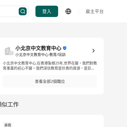
登入
雇主平台
小北京中文教育中心
小北京中文教育中心·教育/培訓
小北京中文教育中心,在香港紮根25年,世界在變，我們對教
育事業的初心不變。我們深信教育是珍貴的資源，是巨大
的責任，更是社會的未來。歡迎志同道合的你加入我們，
與我們在教育事業上團結向前，行穩致遠。
查看全部2個職位
類似工作
兼職