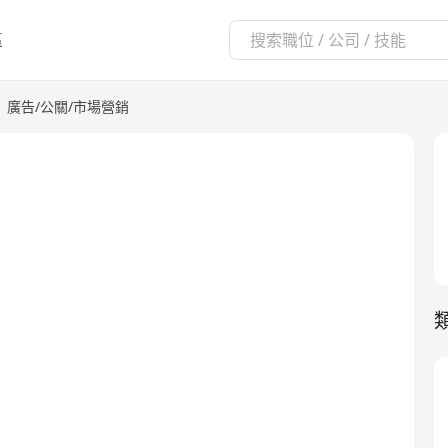
區
|
廣告/公關/市場營銷