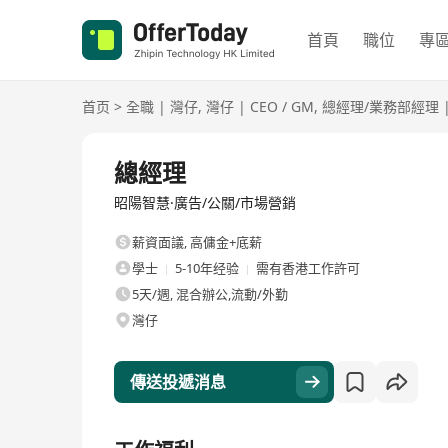
首頁
職位
專
首页
>
全職
|
灣仔
,
灣仔
|
CEO / GM
,
總經理/業務部經理
全職
總經理
昭陽智慧·廣告/公關/市場營銷
薪資面議
,
高傭金+底薪
學士
5-10年经验
需有香港工作許可
5天/週, 混合辦公,流動/外勤
灣仔
傳送投遞消息