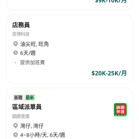
$9K-10K/月
店務員
奕博科技
油尖旺
,
旺角
6天/週
提供加班費
$20K-25K/月
兼職
最新
區域派單員
鍋圈食匯
灣仔
,
灣仔
4~8小時/天, 6天/週