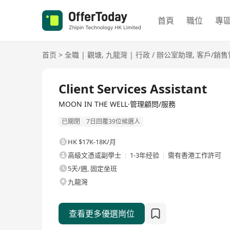
首頁
職位
專
首页
>
全職
|
觀塘
,
九龍灣
|
行政 / 辦公室助理
,
客戶/銷售
全職
Client Services Assistant
MOON IN THE WELL·管理顧問/服務
已關閉
7日回覆39位候選人
HK $17K-18K/月
高級文憑或副學士
1-3年经验
需有香港工作許可
5天/週, 固定坐班
九龍灣
查看更多優選崗位