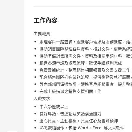
工作內容
主要職責
處理客戶一般查詢，跟進客戶需求及服務進度，維
協助銷售團隊整理客戶資料、核對文件、更新系統
協助準備銷售所需文件、資料及相關申請材料，確
跟進各類申請及處理流程，確保手續順利完成
負責數據統計、整理銷售相關報表及文書支援工作
配合銷售團隊推進業務流程，提供後勤及執行層面
與內部部門溝通協調，跟進客戶相關事宜，提升整
完成上級指派之銷售支援相關工作
入職要求
中六學歷或以上
良好粵語、普通話及英語溝通能力
細心負責、主動積極，具責任心及團隊精神
熟悉電腦操作，包括 Word、Excel 等文書軟件