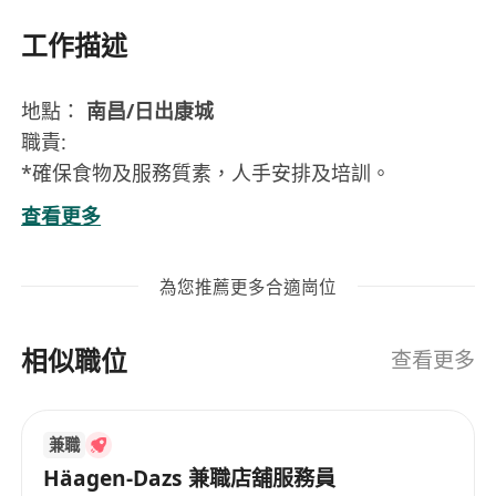
工作描述
地點：
南昌/日出康城
職責:
*確保食物及服務質素，人手安排及培訓。
*協助店舖日常營運，包括接待顧客、推廣銷售產品
查看更多
*處理一般店務工作如收銀、夾包、排貨、上架及包
裝
為您推薦更多合適崗位
工作時間: 每週工作5-6天, 每週工作55小時，輪休
助理經理 : $19,000 - $21,000
相似職位
福利 ：勤工獎，膳食津貼，激勵獎金，有薪年假，
查看更多
員工折扣優惠
工作要求: 健談，有禮，守時。中五程度，2年或以
兼職
上相關工作經驗
Häagen-Dazs 兼職店舖服務員
有意請Whatsapp******提交相關履歷表申請有關