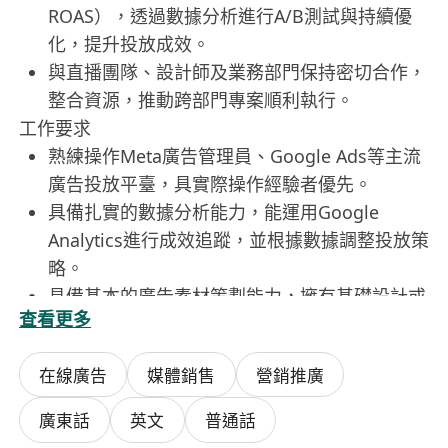
ROAS），透過數據分析進行A/B測試與持續優
化，提升投放成效。
與直播團隊、設計師及業務部門保持密切合作，
整合資源，推動跨部門專案順利執行。
工作要求
熟練操作Meta廣告管理員、Google Ads等主流
廣告投放平臺，具實際操作經驗者優先。
具備扎實的數據分析能力，能運用Google
Analytics進行成效追蹤，並根據數據調整投放策
略。
具備基本的廣告素材策劃能力，擁有基礎設計或
查看更多
文案撰寫經驗為加分項。
擁有良好的溝通協調能力，能有效串聯不同部
在線廣告
媒體銷售
營銷推廣
門，推動專案進度。
對數位廣告趨勢敏感，具問題解決導向思維，能
廣東話
英文
普通話
獨立作業並承擔壓力。