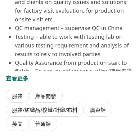
and clients on quality issues and solutions;
for factory visit evaluation, for production
onsite visit etc.
QC management – supervise QC in China
Testing – able to work with testing lab on
various testing requirement and analysis of
results to rely to involved parties
Quality Assurance from production start to
finish – To ensure shipment quality (確保走貨
查看更多
質量)
Audit & compliance: Handle factory audits
服裝
產品開發
and compliance
Travel: Irregular travel between HK and
服裝/紡織品/梭織/針織/布料
廣東話
Mainland China required
Has relevant industry Factory management
英文
普通話
experience before can be an advantage