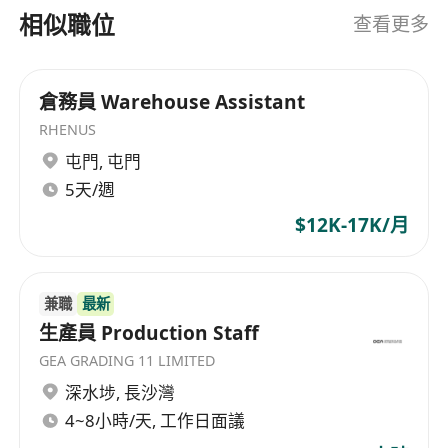
covers Greater China, Asia, Europe, and
相似職位
查看更多
America. 絡風人力資源發展有限公司是人力資源諮
詢機構，為企業提供高價值的人才搜尋解決方案。
憑藉超過 40 年的卓越表現，本行現已成為全方位的
倉務員 Warehouse Assistant
人才搜尋方案夥伴，並獲大中華地區、亞洲、歐洲
RHENUS
和美洲客戶的信賴。
屯門
,
屯門
5天/週
$12K-17K/月
兼職
最新
生產員 Production Staff
GEA GRADING 11 LIMITED
深水埗
,
長沙灣
4~8小時/天, 工作日面議