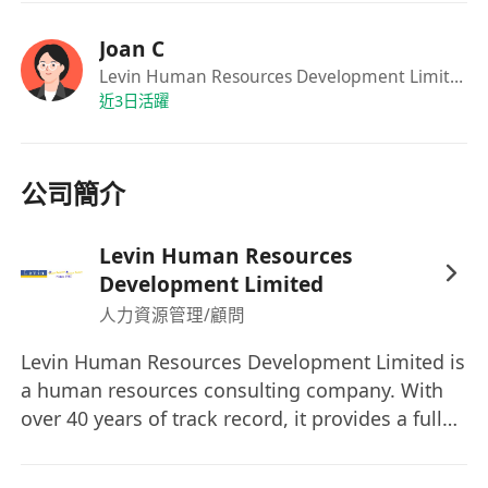
Joan C
Levin Human Resources Development Limited
·R
近3日活躍
公司簡介
Levin Human Resources
Development Limited
人力資源管理/顧問
Levin Human Resources Development Limited is
a human resources consulting company. With
over 40 years of track record, it provides a full
spectrum human resources highly value added
executive search solutions to clients. Clientele