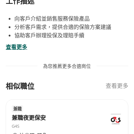
工作描述
向客戶介紹並銷售服務保險產品
分析客戶需求，提供合適的保險方案建議
協助客戶辦理投保及理賠手續
定期與客戶聯繫，提供售後服務
查看更多
開發新客戶，維護有客戶關係
為您推薦更多合適崗位
具備相關保險行業經驗或銷售背景優先考慮
具備良好的溝通能力與客戶服務意識
相似職位
熟悉保險產品知識及市場動態
查看更多
具備獨立開拓市場和維護客戶關係的能力
持有保險從業資格證書者優先
兼職
兼職夜更保安
G4S