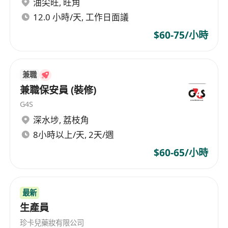
油尖旺
,
旺角
12.0 小時/天, 工作日面議
$60-75/小時
兼職
兼職保安員 (裝修)
G4S
深水埗
,
荔枝角
8小時以上/天, 2天/週
$60-65/小時
最新
生產員
珍卡兒藥妝有限公司