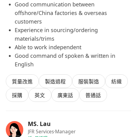
Good communication between
offshore/China factories & overseas
customers
Experience in sourcing/ordering
materials/trims
Able to work independent
Good command of spoken & written in
English
質量改進
製造過程
服裝製造
紡織
採購
英文
廣東話
普通話
MS. Lau
JFR Services
·Manager