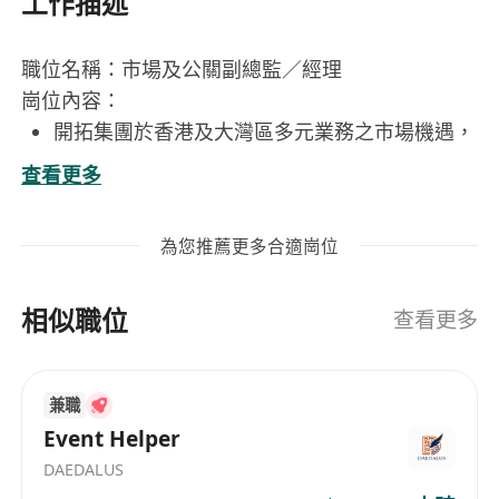
工作描述
職位名稱：市場及公關副總監／經理
崗位內容：
開拓集團於香港及大灣區多元業務之市場機遇，
涵蓋視頻製作、活動管理與公關傳播等核心範
查看更多
疇；
透過整合式市場營銷與公關諮詢服務，主動創造
為您推薦更多合適崗位
商業價值與可持續收入來源；
深度經營客戶關係及中介機構網絡，持續提升客
相似職位
戶滿意度與長期合作黏性；
查看更多
主導新業務提案之策略規劃與演示文稿開發，精
準呈現方案價值與執行路徑；
兼職
制定具針對性與可操作性的品牌曝光策略，強化
Event Helper
客戶在目標受眾中的聲量與影響力；
DAEDALUS
策劃並執行全方位傳播計劃，包括媒體策略、社