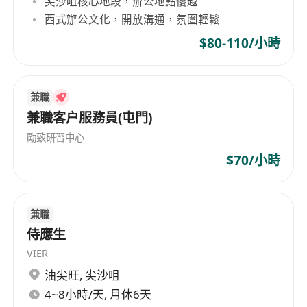
尖沙咀核心地段，辦公地點優越
具備扎實的商業分析能力與戰略思維，能從市場
西式辦公文化，開放溝通，氛圍輕鬆
趨勢、客戶需求及競爭格局中提煉可行策略；
擁有成熟穩健的媒體關係網絡及廣泛的夥伴資
$80-110/小時
源；
精通粵語、普通話及英語，具備優秀的雙語書寫
兼職
與口語表達能力，能獨立進行高階客戶簡報與跨
兼職客户服務員(屯門)
文化溝通；
熟練運用MS Office套裝，AI工具，具備基礎數
勵致研習中心
據分析與簡報視覺化能力；
$70/小時
具高度責任感、抗壓性與執行力，善於獨立作業
亦重視團隊協作；
具備敏銳市場觸覺、創新思維與結果導向意識，
兼職
侍應生
能於快節奏環境中靈活應變並推動目標達成。
VIER
福利：
油尖旺
,
尖沙咀
彈性花紅
4~8小時/天, 月休6天