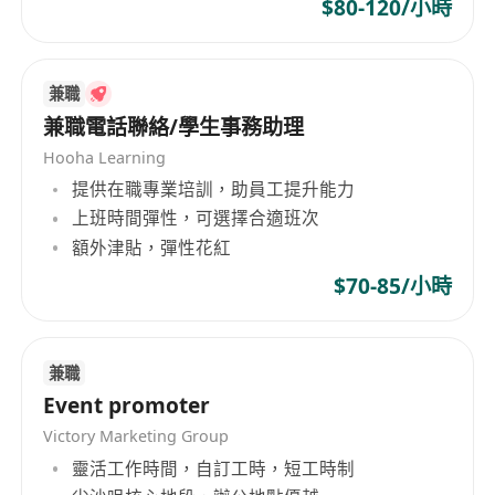
$80-120/小時
交話題營造、KOL協作、名人與意見領袖合作、
博客及商業夥伴聯動等；
統籌公關物料製作、活動策劃、現場協調與全流
兼職
程落地執行；
兼職電話聯絡/學生事務助理
主導危機預判、應變方案設計與即時問題處理，
Hooha Learning
維護客戶聲譽與公眾形象；
提供在職專業培訓，助員工提升能力
作為跨部門協同樞紐，高效統合內部團隊（如創
上班時間彈性，可選擇合適班次
意、內容、數字營銷）與外部合作方（媒體、代
額外津貼，彈性花紅
理、供應商等），確保項目高質高效交付。
$70-85/小時
工作要求：
持有學士或以上學歷，主修市場營銷、公共關
兼職
係、傳播、工商管理或相關領域；
Event promoter
具備5至10年市場營銷及公關實務經驗，曾於綜
Victory Marketing Group
合企業、金融機構或知名公關公司擔任中高階職
靈活工作時間，自訂工時，短工時制
務者優先；