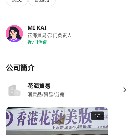
優先；熟悉WMS系統或有電子標籤揀選經驗者
亦可加分
持有有效叉車證或接受過相關操作培訓者優先考
MI KAI
慮；無經驗者需願意接受崗前帶教與安全操作考
花海貿易
·部门负责人
核
近7日活躍
福利：
薪資面議，依個人經驗與能力核定，提供具有市
場競爭力之待遇
公司簡介
工作穩定，長期用工導向，表現優異者具備內部
晉升與技能發展機會
花海貿易
消費品/貿易/分銷
1
/
1