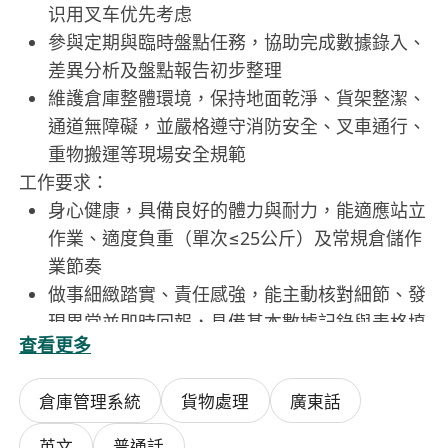
识用叉车优先考虑
參與定期與臨時盤點任務，協助完成數據錄入、
差異分析及盤點報告初步整理
維護倉庫整體環境，保持地面乾淨、貨架整潔、
通道無障礙，並嚴格遵守消防安全、叉車通行、
重物搬運等現場安全規範
工作要求：
身心健康，具備良好的體力與耐力，能適應站立
作業、適度負重（單次≤25公斤）及常規倉儲作
業節奏
做事細緻踏實、責任感強，能主動核對細節、發
現異常並即時回報，具備基本數據記錄與表格填
查看更多
寫能力
服從工作安排，配合團隊協同作業，具備良好溝
倉庫管理系統
貨物處理
廣東話
通意識與基本抗壓能力
具備1年以上倉儲理貨、分揀或盤點實際經驗者
英文
普通話