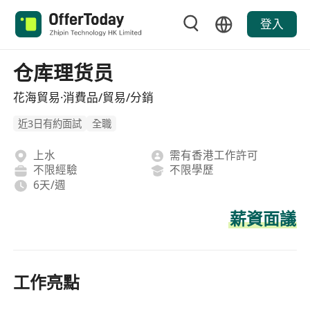
登入
仓库理货员
花海貿易·消費品/貿易/分銷
近3日有約面試
全職
上水
需有香港工作許可
不限經驗
不限學歷
6天/週
薪資面議
工作亮點