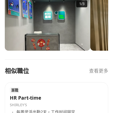
1
/
3
connecting job seekers and employers through
innovative technology and a seamless hiring
experience.
相似職位
查看更多
兼職
HR Part-time
SHIRLEY'S
每周灵活出勤2天，工作时间固定