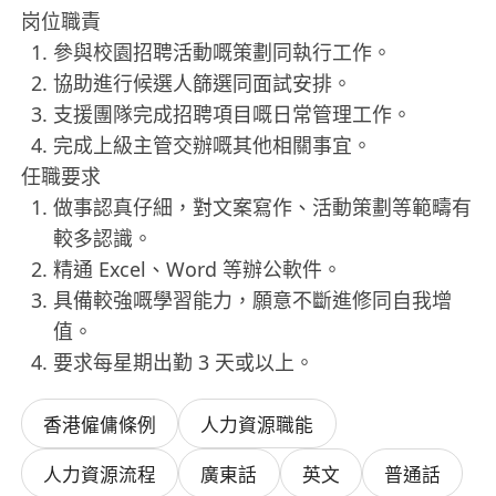
岗位職責
參與校園招聘活動嘅策劃同執行工作。
協助進行候選人篩選同面試安排。
支援團隊完成招聘項目嘅日常管理工作。
完成上級主管交辦嘅其他相關事宜。
任職要求
做事認真仔細，對文案寫作、活動策劃等範疇有
較多認識。
精通 Excel、Word 等辦公軟件。
具備較強嘅學習能力，願意不斷進修同自我增
值。
要求每星期出勤 3 天或以上。
香港僱傭條例
人力資源職能
人力資源流程
廣東話
英文
普通話