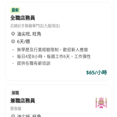
最新
全職店務員
呂錦記手撕雞專門店(九龍灣店)
油尖旺
,
旺角
6天/週
無學歷及行業經驗限制，歡迎新人應徵
每日4至8小時，每週工作6天，工作彈性
提供在職有薪培訓
$65/小時
兼職
兼職店務員
慧食貓
油尖旺
,
旺角