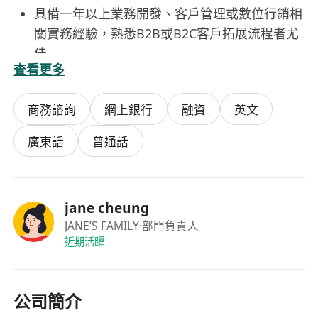
具備一年以上業務開發、客戶管理或數位行銷相
關實務經驗，熟悉B2B或B2C客戶拓展流程者尤
佳
查看更多
熟練操作常見引流工具與CRM系統（如Google
Ads、Facebook Manager、HubSpot、
商務諮詢
網上銀行
融資
英文
Salesforce等），能獨立建置與優化潛客獲取流
程
廣東話
普通話
具備優秀的中英文口語與書寫能力，能清晰傳達
商業價值，並有效處理客戶異議與協商細節
邏輯清晰、結果導向，擅長多任務並行，能根據
jane cheung
業務目標自主規劃執行節奏與優先順序
JANE’S FAMILY
·部門負責人
具備基本商業敏感度，理解營收模型、客戶生命
近期活躍
週期與長期價值（LTV）概念，願意深入產業場
景理解客戶痛點
公司簡介