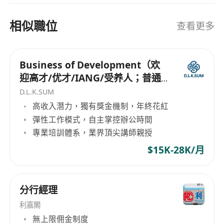
相似職位
查看更多
Business of Development（欢
迎高才/优才/IANG/受养人；普通
话优先；可转正/续签）
D.L.K.SUM
高收入潛力，獨有獎金機制，年終花紅
彈性工作模式，自主掌控辦公時間
專業培訓體系，業界頂尖講師親授
$15K-28K/月
分行經理
利嘉閣
無上限佣金制度