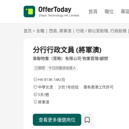
首頁
職位
專
首页
>
全職
|
西貢
,
將軍澳
|
行政 / 辦公室助理
,
行政助理
全職
分行行政文員 (將軍澳)
美聯物業（策略）有限公司·物業管理/顧問
已關閉
今日回覆過候選人
HK $13K-14K/月
中學文憑
少於1年经验
需有香港工作許可
5天/週
將軍澳
查看更多優選崗位