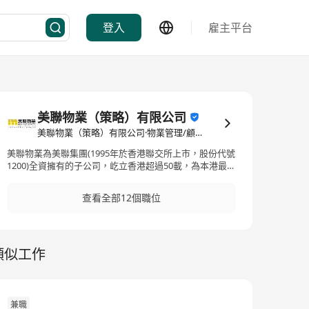
登入
雇主平台
美聯物業（策略）有限公司
美聯物業（策略）有限公司·物業管理/顧問
美聯物業為美聯集團(1995年於香港聯交所上市，股份代號
1200)全資擁有的子公司，屹立香港超過50載，為本港最大
物業代理之一。截止2024年12月31日，美聯集團分行數目
為近317間，員工人數逾4,650人。 美聯集團提供全面的物
查看全部12個職位
業買賣及租賃代理服務，並於內地設有近50間分行。 除地
產代理服務外，美聯集團更提供按揭轉介及移民顧問服
務。 於2005年，本公司獲亞洲《福布斯》評為最佳中小型
上市公司（年收入十億美元以下）之一，亦獲《亞洲貨
類似工作
幣》雜誌選為2005年最佳管理公司（中型企業組別）之
一。 Established more than 50 years ago, Midland
Realty is one of the leading property agency groups in
Hong Kong. Midland Realty is a fully owned subsidiary
of Midland Holdings, listed on Hong Kong stock
兼職