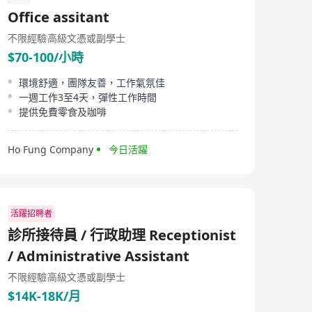
exchange in 1995. As of the end of Dec 2024, Midland
Office assitant
Holdings boasted 317 branches and employed 4,650
persons. Midland Holdings is a comprehensive agency
不限經驗
高級文憑或副學士
company which brokers buy-and-sell and rental
$70-100/小時
transactions in Hong Kong. In addition, a meaningful
portion of our outlets are located in mainland China.
Midland Holdings also provides mortgage brokerage
環境舒適，團隊友善，工作氣氛佳
services and immigration consultancy services. In 2005,
一週工作3至4天，彈性工作時間
we were awarded as one of Forbes Asia's the most
提供免費零食及咖啡
successful public company (annual revenue below a
billion US$) and as the Asiamoney 2005 Best Managed
Company (medium cap category).
Ho Fung Company
今日活躍
活躍招聘者
診所接待員 / 行政助理 Receptionist
/ Administrative Assistant
不限經驗
高級文憑或副學士
$14K-18K/月