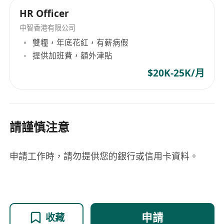
finance, enabling us to accurately align
HR Officer
enterprises’ demands for high-end recruitment
with career development aspirations of
中智香港有限公司
professional elites. Supported by a
雙糧，年底花紅，有薪病假
comprehensive network of industrial resources
提供加班費，額外津貼
and a mature service framework, VU takes
$20K-25K/月
Guangzhou as its base, covers nationwide
markets and links Hong Kong and Macao, with
service lines including fintech consulting,
corporate HR structure optimization, mid-to-
請謹慎注意
senior talent search and cross-border talent
matching. Upholding professional and refined
申請工作時，請勿提供您的銀行或信用卡資料。
service standards, we specialize in the vertical
fintech industry. Drawing on solid industry
insights, abundant talent pools and efficient
service execution, we create an accurate, high-
performance two-way matching platform for
申請
收藏
partner corporations and high-calibre