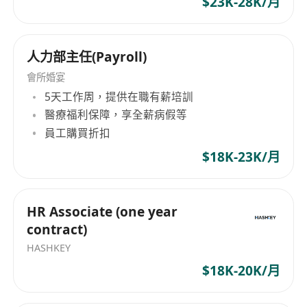
$23K-28K/月
the fintech sector. Focusing on core sectors
including finance, technology and internet, the
company’s three primary businesses are fintech
人力部主任(Payroll)
information consulting, industrial talent
allocation and high-end human resource
會所婚宴
solutions for enterprises, and it commits to
5天工作周，提供在職有薪培訓
delivering precise, tailor-made professional
醫療福利保障，享全薪病假等
services to financial institutions and tech
員工購買折扣
startups in the Guangdong-Hong Kong-Macao
$18K-23K/月
Greater Bay Area as well as domestic and
overseas clients. Composed of core
professionals with years of working and
HR Associate (one year
consulting experience in Hong Kong and
contract)
mainland China’s financial and tech markets,
HASHKEY
our team has thorough knowledge of the
$18K-20K/月
business landscape, job frameworks and talent
benchmarks for cross-border finance and digital