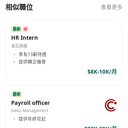
金融機構、科創企業提供精準化、定製化的專業服
关经验。
相似職位
查看更多
務。團隊核心成員均具備多年香港及內地金融市
同时具备
HRBP + 薪酬管理
复合经验。
場、科技行業從業與諮詢經驗，深度熟悉跨境金
有支持前台业务团队、销售团队或财富管理团队
融、數位金融等行業業態、崗位體系及人才標準，
经验。
最新
能夠精準匹配企業高端人才招聘需求與職業精英發
有组织优化、激励机制设计、关键岗位人才管理
HR Intern
展訴求。依託完善的行業資源網絡與成熟的服務體
经验。
金石易服
系，維優立足廣州、輻射全國、聯動港澳，服務範
享有13薪待遇
圍覆蓋金融科技諮詢、企業人力架構優化、中高端
提供轉正機會
人才尋訪、跨境人才對接等多個領域。公司始終秉
持專業化、精細化的服務理念，深耕金融科技垂直
$8K-10K/月
領域，憑藉紮實的行業認知、豐富的人才儲備資源
與高效的服務能力，為合作企業與高端人才搭建精
準、高效的雙向對接平台，助力金融科技行業人才
最新
高品質發展與企業規模化升級。 Headquartered
Payroll officer
operationally in Guangzhou, VU is a
Davis Management
professional information consulting and high-
提供年終花紅
end talent service enterprise deeply engaged in