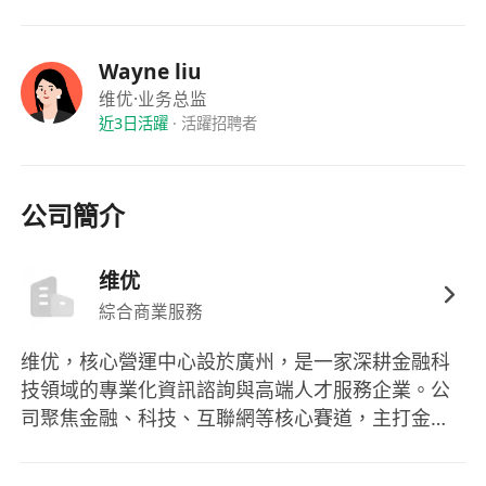
熟悉香港金融行业用人特点，理解券商业务团队
的组织与管理需求。
Wayne liu
具备较强的 HRBP 能力，能够深入业务、理解业
维优
·业务总监
务，并推动人力资源方案落地。
近3日活躍
·
活躍招聘者
具备薪酬管理相关经验，熟悉薪酬体系、薪酬核
算逻辑、激励方案设计或优化。
有较强的沟通协调能力、执行力与推动力，能够
公司簡介
支持快节奏业务团队。
具备良好的数据分析能力和逻辑思维，能够通过
维优
数据支持管理判断。
綜合商業服務
责任心强，抗压能力较好，能够适应要求较高、
结果导向的工作环境。
维优，核心營運中心設於廣州，是一家深耕金融科
粤语、普通话流利，英文可作为工作语言者优
技領域的專業化資訊諮詢與高端人才服務企業。公
先。
司聚焦金融、科技、互聯網等核心賽道，主打金融
优先考虑
科技資訊諮詢、行業人才配置、企業高端人力解決
有香港本地券商、互联网券商、财富管理平台相
方案三大核心業務，專注為粵港澳大灣區及國內外