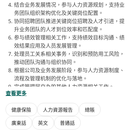
结合业务发展情况，参与人力资源规划，支持业
务团队组织架构优化及关键岗位配置。
协同招聘团队推进关键岗位招聘及人才引进，提
升业务团队的人才到位效率和匹配度。
参与绩效管理相关工作，支持绩效目标沟通、绩
效结果应用及人员发展管理。
处理员工关系相关事务，识别和预防用工风险，
推动团队沟通与组织协同。
根据公司及业务发展阶段，参与人力资源制度、
流程及管理机制的优化与落地。
完成管理层交办的其他人力资源相关工作。
查看更多
任职要求
本科及以上学历，人力资源管理、工商管理、心
健康保險
人力資源報告
總賬
理学、金融等相关专业优先。
具有
香港券商/证券行业
人力资源相关工作经
廣東話
英文
普通話
验，有同行业 HRBP 或薪酬管理经验者优先。