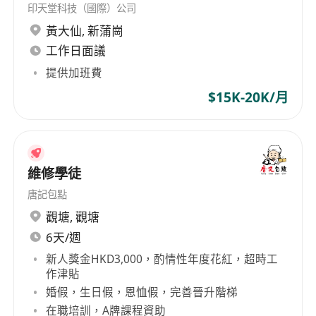
印天堂科技（國際）公司
黃大仙
,
新蒲崗
工作日面議
提供加班費
$15K-20K/月
維修學徒
唐記包點
觀塘
,
觀塘
6天/週
新人獎金HKD3,000，酌情性年度花紅，超時工
作津貼
婚假，生日假，恩恤假，完善晉升階梯
在職培訓，A牌課程資助