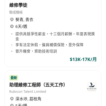
等多種類型，展現了其在物業及設施管理方面的豐
維修學徒
富經驗和專業能力。 Hong Yip Service Co. Ltd.,
聯成機械
established in 1967, is a wholly owned
葵青
,
青衣
subsidiary of New World Development
6天/週
Company Limited, focusing on property and
facilities management services. Since its
提供具競爭性薪金，十三個月薪酬，年度表現獎
金
inception, the company has been renowned for
享有法定休假，僱員補償保險，意外保障
its professional property management services,
晉升機會，資助技術培訓
which were formally acquired by New World
Development in 1973, further solidifying its
$13K-17K/月
leadership position in the industry. Hong Yip
Service's scope of business is extensive,
managing over 1700 properties including
最新
private residences, luxury homes, office
助理維修工程師（五天工作）
buildings, shopping malls, car parks, schools,
Rubicon Talent Limited
and sports complexes, showcasing its rich
深水埗
,
荔枝角
experience and expertise in property and facility
5天/週